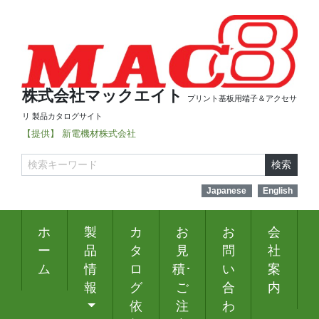
株式会社マックエイト
プリント基板用端子＆アクセサ
リ 製品カタログサイト
【提供】 新電機材株式会社
検索
Japanese
English
ホ
製
カ
お
お
会
ー
品
タ
見
問
社
ム
情
ロ
積･
い
案
報
グ
ご
合
内
依
注
わ