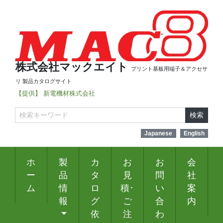
株式会社マックエイト
プリント基板用端子＆アクセサ
リ 製品カタログサイト
【提供】 新電機材株式会社
検索
Japanese
English
ホ
製
カ
お
お
会
ー
品
タ
見
問
社
ム
情
ロ
積･
い
案
報
グ
ご
合
内
依
注
わ