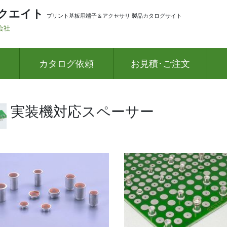
クエイト
プリント基板用端子＆アクセサリ 製品カタログサイト
会社
カタログ依頼
お見積･ご注文
実装機対応スペーサー