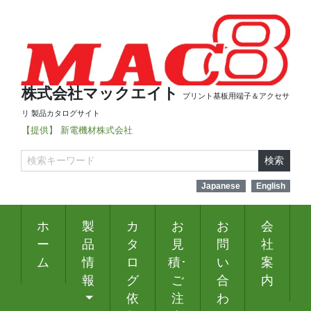
株式会社マックエイト
プリント基板用端子＆アクセサ
リ 製品カタログサイト
【提供】 新電機材株式会社
検索
Japanese
English
ホ
製
カ
お
お
会
ー
品
タ
見
問
社
ム
情
ロ
積･
い
案
報
グ
ご
合
内
依
注
わ