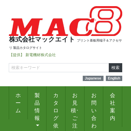
株式会社マックエイト
プリント基板用端子＆アクセサ
リ 製品カタログサイト
【提供】 新電機材株式会社
検索
Japanese
English
ホ
製
カ
お
お
会
ー
品
タ
見
問
社
ム
情
ロ
積･
い
案
報
グ
ご
合
内
依
注
わ