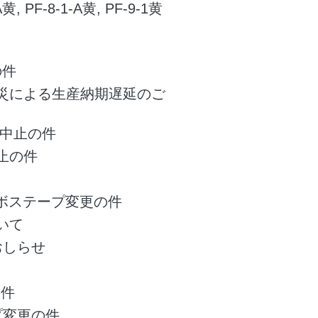
黄, PF-8-1-A黄, PF-9-1黄
の件
災による生産納期遅延のご
売中止の件
止の件
ンボステープ変更の件
いて
おしらせ
の件
プ変更の件