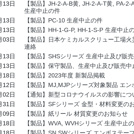
月13日
【製品】JH-2-A-B黄, JH-2-A-T黄, PA-2-A
生産中止の件
月13日
【製品】PC-10 生産中止の件
月13日
【製品】HH-1-G-P, HH-1-S-P 生産中止
月03日
【製品】日本ケミカルスクリュー工場火
連絡
月13日
【製品】SHSシリーズ 生産中止及び販
月13日
【製品】保守製品、生産中止及び販売中
月18日
【製品】2023年度 新製品掲載
月12日
【製品】MJ,MJPシリーズ対象製品 エ
月02日
【通知】新型コロナウイルスの影響につ
月31日
【製品】SFシリーズ 金型・材料変更の
月09日
【製品】紙リール 材質変更のお知らせ
月18日
【製品】WVA, WVHシリーズ 生産中止
月18日
【製品】SN,SWシリーズ エンボステー