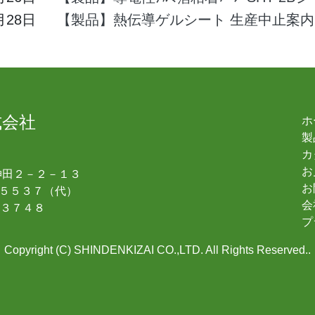
月28日
【製品】熱伝導ゲルシート 生産中止案内
式会社
ホ
製
カ
１
お
神田２－２－１３
お
３-５５３７（代）
会
-３７４８
プ
Copyright (C) SHINDENKIZAI CO.,LTD. All Rights Reserved..