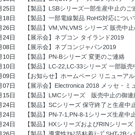
月25日
【製品】LSBシリーズ一部生産中止のご
月18日
【製品】一部電線製品 RoHS対応につい
月26日
【製品】VM,VN,VMS シリーズ 販売中
月24日
【展示会】ネプコン タイランド2019
月08日
【展示会】ネプコンジャパン2019
月10日
【製品】PN-Bシリーズ 変更のご連絡
月10日
【製品】LC-22,LC-33シリーズ 一部販
月09日
【お知らせ】ホームページ リニューアル
月07日
【展示会】Electronica 2018 メッセ・
月15日
【製品】LMCシリーズ 販売中止の御連
月24日
【製品】SCシリーズ 保守終了と生産中
月24日
【製品】PN-7-1,PN-8-1シリーズ生産中
月24日
【製品】HXシリーズおよびRINシリー
月26日
【製品】導電性ｱﾙﾐ箔粘着ﾃｰﾌﾟSHT-2