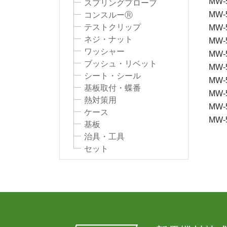
MW-
スプリングプローブ
MW-
コンスルーⓇ
テストクリップ
MW-
ネジ・ナット
MW-
ワッシャー
MW-
ブッシュ・リベット
MW-
シート・シール
MW-
基板取付・蝶番
MW-
熱対策用
MW-
ケース
MW-
基板
治具・工具
セット