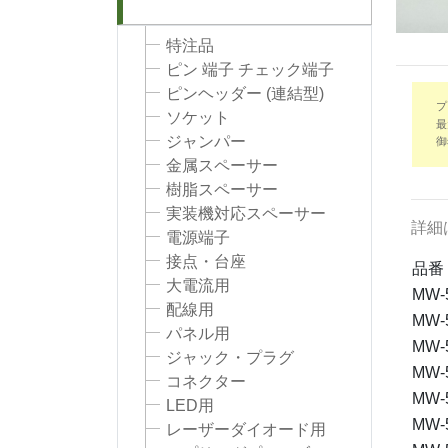
特注品
ピン 端子 チェック端子
ピンヘッダー (連結型)
プ
ソケット
最
ジャンパー
御
金属スペーサー
樹脂スペーサー
実装機対応スペーサー
詳細
電源端子
接点・台座
品番
大電流用
MW-
配線用
MW-
パネル用
MW-
ジャック・プラグ
MW-
コネクター
MW-
LED用
MW-
レーザーダイオード用