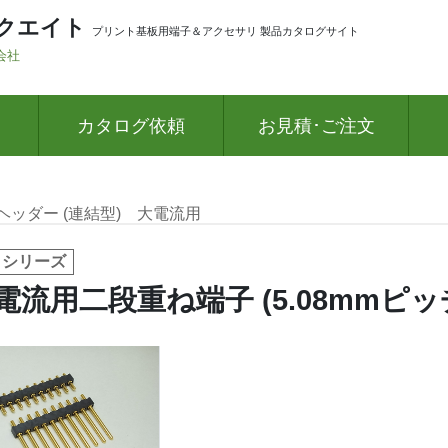
クエイト
プリント基板用端子＆アクセサリ 製品カタログサイト
会社
カタログ依頼
お見積･ご注文
ヘッダー (連結型)
大電流用
 シリーズ
電流用二段重ね端子 (5.08mmピッ