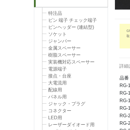
特注品
ピン 端子 チェック端子
ピンヘッダー (連結型)
G
ソケット
取
ジャンパー
金属スペーサー
樹脂スペーサー
実装機対応スペーサー
詳細
電源端子
接点・台座
品番
大電流用
RG-1
配線用
RG-1
パネル用
RG-1
ジャック・プラグ
RG-1
コネクター
RG-2
LED用
RG-2
レーザーダイオード用