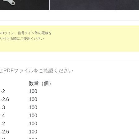
NDライン、信号ライン等の電線を
り付ける際にご使用ください
はPDFファイルをご確認ください
数量（個）
-2
100
-2.6
100
-3
100
-4
100
-2
100
-2.6
100