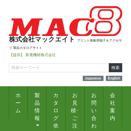
株式会社マックエイト
プリント基板用端子＆アクセサ
リ 製品カタログサイト
【提供】 新電機材株式会社
検索
Japanese
English
ホ
製
カ
お
お
会
ー
品
タ
見
問
社
ム
情
ロ
積･
い
案
報
グ
ご
合
内
依
注
わ